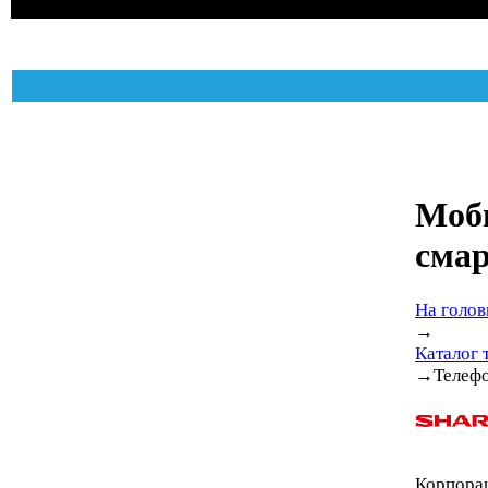
Моб
сма
На голов
→
Каталог 
→
Телеф
Корпорац