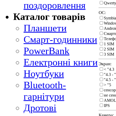
поздоровлення
Qwerty
ОС:
Каталог товарів
Symbi
Windo
Планшети
Androi
Смарт
Смарт-годинники
Телеф
1 SIM
PowerBank
2 SIM
3 SIM
Електронні книги
Экран:
< "4.3
Ноутбуки
"4.3 - 
"4.5 - 
Bluetooth-
> "5
сенсо
гарнітури
не се
AMOL
Дротові
IPS
Камера: