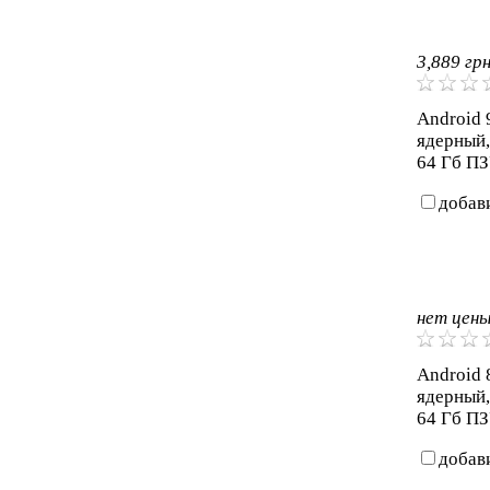
3,889
гр
Android 9
ядерный
64 Гб ПЗ
добав
нет цен
Android 8
ядерный,
64 Гб ПЗ
добав