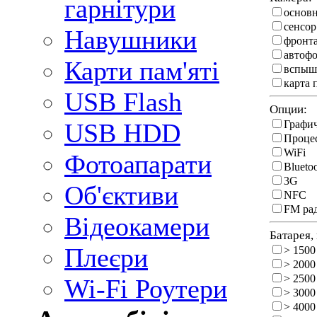
гарнітури
основ
сенсор
Навушники
фронт
автоф
Карти пам'яті
вспыш
карта 
USB Flash
Опции:
Графи
USB HDD
Процес
WiFi
Фотоапарати
Blueto
3G
Об'єктиви
NFC
FM ра
Відеокамери
Батарея,
Плеєри
> 1500
> 2000
> 2500
Wi-Fi Роутери
> 3000
> 4000