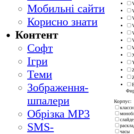
Мобильні сайти
Корисно знати
Контент
Софт
Ігри
Теми
Зображення-
Фи
шпалери
Корпус:
класси
Обрізка MP3
моноб
слайде
SMS-
раскл
часы