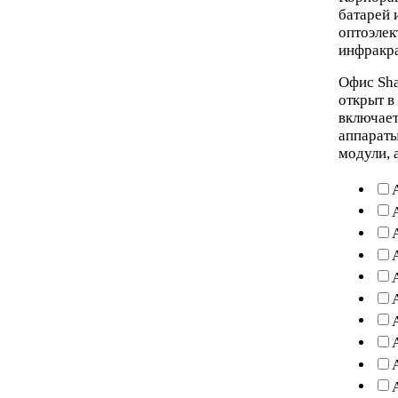
батарей 
оптоэлек
инфракра
Офис Sha
открыт в
включает
аппараты
модули, 