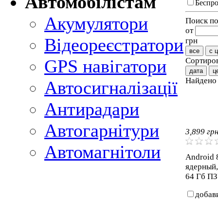
Автомобілістам
Беспро
Акумулятори
Поиск по
от
Відеореєстратори
грн
все
с 
Сортиров
GPS навігатори
дата
ц
Найден
Автосигналізації
Антирадари
Автогарнітури
3,899
гр
Автомагнітоли
Android 8
ядерный,
64 Гб ПЗ
добав