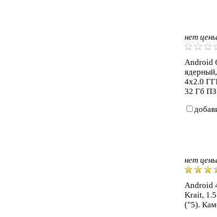
нет цен
Android 6
ядерный,
4x2.0 ГГ
32 Гб ПЗ
добав
нет цен
Android 4
Krait, 1
("5). Ка