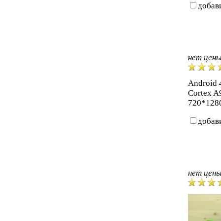
добав
нет цен
Android 4
Cortex A
720*1280
добав
нет цен