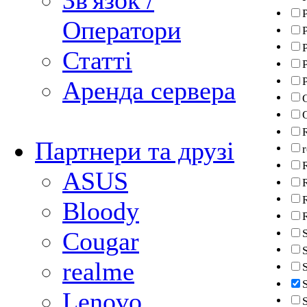
Зв'язок /
Оператори
P
Статті
P
Аренда сервера
Партнери та друзі
ASUS
Bloody
Cougar
realme
Lenovo